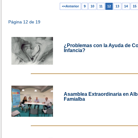
<<Anterior
9
10
11
12
13
14
15
Página 12 de 19
¿Problemas con la Ayuda de C
Infancia?
Asamblea Extraordinaria en A
Famialba