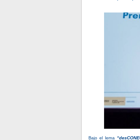
Bajo el lema
“desCONEC