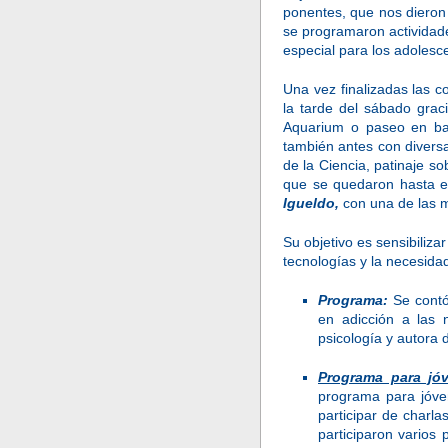
ponentes, que nos dieron 
se programaron actividade
especial para los adolesce
Una vez finalizadas las c
la tarde del sábado grac
Aquarium o paseo en bar
también antes con diversa
de la Ciencia, patinaje so
que se quedaron hasta el
Igueldo,
con una de las m
Su objetivo es sensibiliz
tecnologías y la necesida
Programa:
Se contó
en adicción a las 
psicología y autora 
Programa para jó
programa para jóve
participar de charla
participaron varios