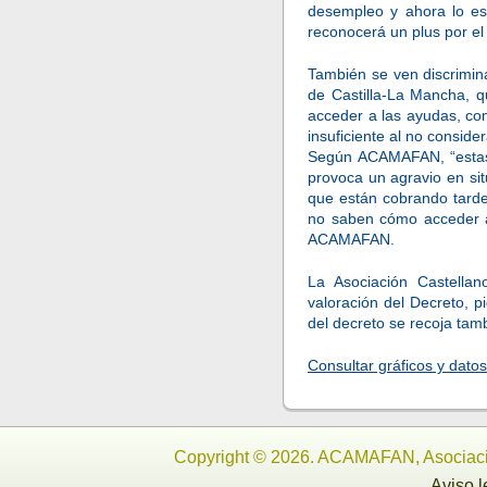
desempleo y ahora lo es
reconocerá un plus por el 1
También se ven discrimin
de Castilla-La Mancha, q
acceder a las ayudas, co
insuficiente al no consider
Según ACAMAFAN, “estas 
provoca un agravio en si
que están cobrando tarde
no saben cómo acceder a 
ACAMAFAN.
La Asociación Castella
valoración del Decreto, p
del decreto se recoja tam
Consultar gráficos y dato
Copyright © 2026. ACAMAFAN, Asociaci
Aviso l