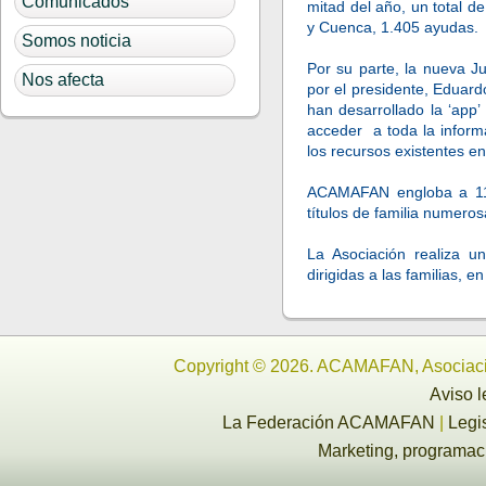
Comunicados
mitad del año, un total d
y Cuenca, 1.405 ayudas.
Somos noticia
Por su parte, la nueva 
Nos afecta
por el presidente, Eduard
han desarrollado la ‘ap
acceder a toda la inform
los recursos existentes en
ACAMAFAN engloba a 11 a
títulos de familia numero
La Asociación realiza u
dirigidas a las familias, e
Copyright © 2026. ACAMAFAN, Asociaci
Aviso l
La Federación ACAMAFAN
|
Legi
Marketing, programa