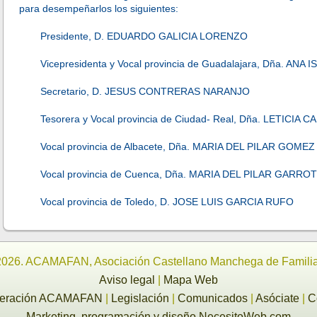
para desempeñarlos los siguientes:
Presidente, D. EDUARDO GALICIA LORENZO
Vicepresidenta y Vocal provincia de Guadalajara, Dña. 
Secretario, D. JESUS CONTRERAS NARANJO
Tesorera y Vocal provincia de Ciudad- Real, Dña. LETIC
Vocal provincia de Albacete, Dña. MARIA DEL PILAR GOM
Vocal provincia de Cuenca, Dña. MARIA DEL PILAR GARRO
Vocal provincia de Toledo, D. JOSE LUIS GARCIA RUFO
2026. ACAMAFAN, Asociación Castellano Manchega de Famil
Aviso legal
|
Mapa Web
deración ACAMAFAN
|
Legislación
|
Comunicados
|
Asóciate
|
C
Marketing, programación y diseño NecesitoWeb.com